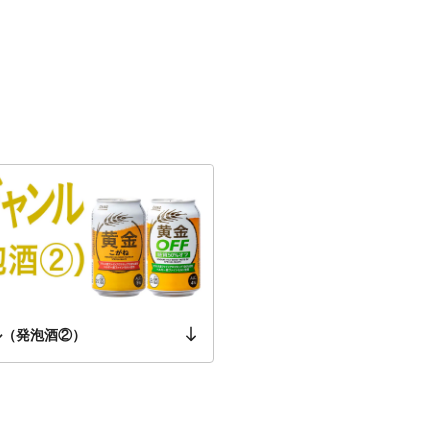
ル（発泡酒②）