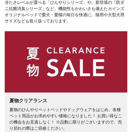
冷たさレベルが​選べる​「ひんやりシリーズ」や、​新登場の​「防ダ
ニ抗菌消臭シリーズ」など、​機能性も​かわいさも​備えた​カインズ
オリジナルベッドで​愛犬・愛猫の​毎日を​快適に。​猫用や​大型犬用
サイズなども​取り​扱っております。​
夏物クリアランス
夏物のひんやりペットベッドやドッグウェアをはじめ、各種
ペット用品がお求めやすい価格になりました！ お買い得なこ
の機会をお見逃しなく！ ※品数に​限りが​ございますので、​売
り​切れの​際は​ご容赦ください。