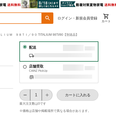
ログイン・新規会員登録
カート
Ｍ ９８ＴＩ／９０ TITALIUM 98TI/90【別送品】
ｍｍ
配送
店舗受取
CAINZ PickUp
カートに入れる
最大注文数は
0
です
※価格は​店舗や​掲載場所で​異なる​場合が​あります。