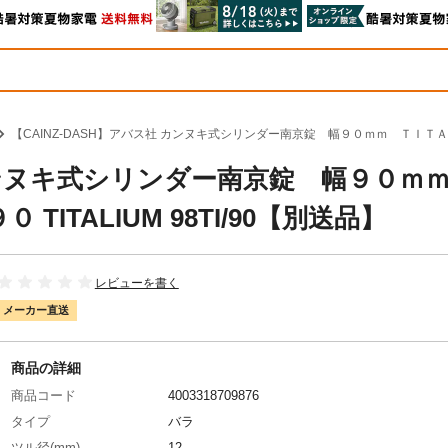
【CAINZ-DASH】アバス社 カンヌキ式シリンダー南京錠 幅９０ｍｍ ＴＩＴＡＬＩＵ
社 カンヌキ式シリンダー南京錠 幅９０
ITALIUM 98TI/90【別送品】
レビューを書く
メーカー直送
商品の詳細
商品コード
4003318709876
タイプ
バラ
ツル径(mm)
12