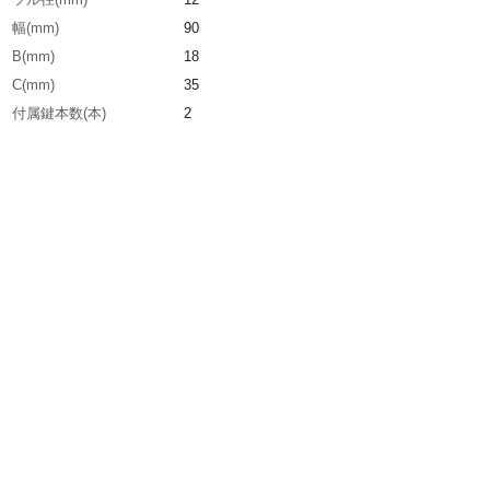
幅(mm)
90
B(mm)
18
C(mm)
35
付属鍵本数(本)
2
生産国
ドイツ
重さ
346.000G
材質1
本体：アルミニウム合金
材質2
ツル：焼き入れ鉄
材質3
鍵：真鍮