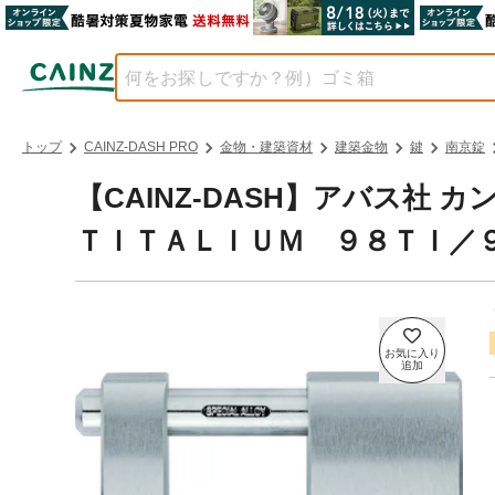
トップ
CAINZ-DASH PRO
金物・建築資材
建築金物
鍵
南京錠
【CAINZ-DASH】アバス
ＴＩＴＡＬＩＵＭ ９８ＴＩ／９０ T