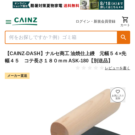
ログイン・新規会員登録
カート
【CAINZ-DASH】ナルセ商工 油焼仕上鏝 元幅５４×先
幅４５ コテ長さ１８０ｍｍ ASK-180【別送品】
レビューを書く
メーカー直送