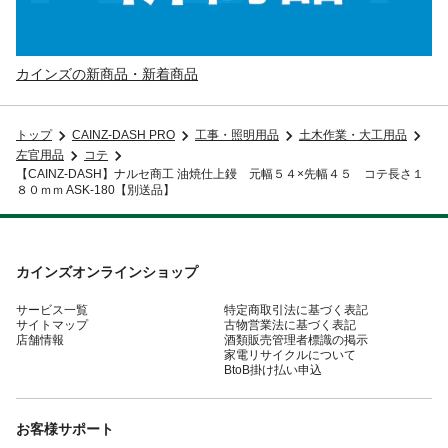
カインズの新商品・新着商品
トップ
CAINZ-DASH PRO
工事・照明用品
土木作業・大工用品
左官用品
コテ
【CAINZ-DASH】ナルセ商工 油焼仕上鏝 元幅５４×先幅４５ コテ長さ１
８０ｍｍ ASK-180【別送品】
カインズオンラインショップ
サービス一覧
特定商取引法に基づく表記
サイトマップ
古物営業法に基づく表記
店舗情報
酒類販売管理者標識の掲示
家電リサイクルについて
BtoB掛け払い申込
お客様サポート