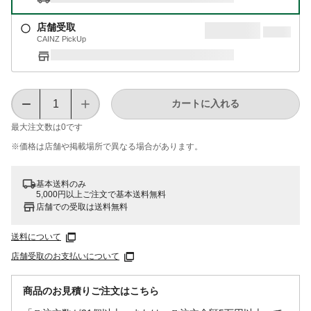
店舗受取
CAINZ PickUp
カートに入れる
最大注文数は
0
です
※価格は​店舗や​掲載場所で​異なる​場合が​あります。
基本送料のみ
5,000円以上ご注文で基本送料無料
店舗での受取は送料無料
送料について
店舗受取のお支払いについて
商品のお見積りご注文はこちら