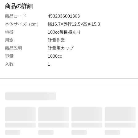
商品の詳細
商品コード
4532036001363
本体サイズ（cm）
幅16.7×奥行12.5×高さ15.3
特徴
100cc毎目盛あり
用途
計量作業
商品説明
計量用カップ
容量
1000cc
入数
1
材質
PP
使用上の注意
溶剤を入れたまま保管しないで下さい
生産国
日本
重量
70g