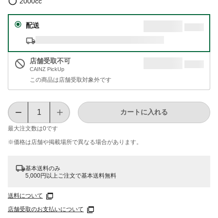
2000cc
配送
店舗受取不可
CAINZ PickUp
この商品は店舗受取対象外です
カートに入れる
最大注文数は
0
です
※価格は​店舗や​掲載場所で​異なる​場合が​あります。
基本送料のみ
5,000円以上ご注文で基本送料無料
送料について
店舗受取のお支払いについて