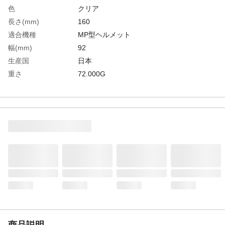
色
クリア
長さ(mm)
160
適合機種
MP型ヘルメット
幅(mm)
92
生産国
日本
重さ
72.000G
材質1
レンズ:アクリル
材質2
取り付け金具:スチール
商品説明