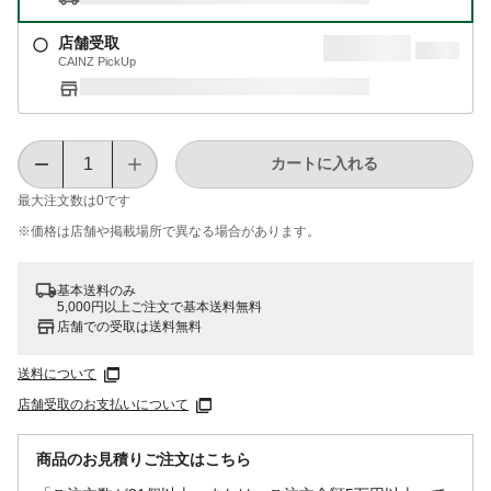
店舗受取
CAINZ PickUp
カートに入れる
最大注文数は
0
です
※価格は​店舗や​掲載場所で​異なる​場合が​あります。
基本送料のみ
5,000円以上ご注文で基本送料無料
店舗での受取は送料無料
送料について
店舗受取のお支払いについて
商品のお見積りご注文はこちら