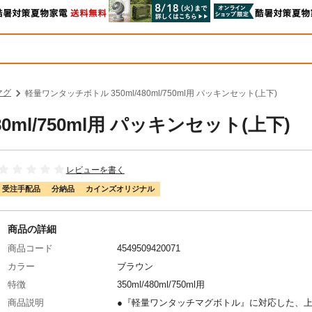
マグ
軽量ワンタッチボトル 350ml/480ml/750ml用 パッキンセット(上下)
0ml/750ml用 パッキンセット(上下)
レビューを書く
受注手配品
分納品
カインズオリジナル
商品の詳細
商品コード
4549509420071
カラー
ブラウン
特徴
350ml/480ml/750ml用
商品説明
●『軽量ワンタッチマグボトル』に対応した、