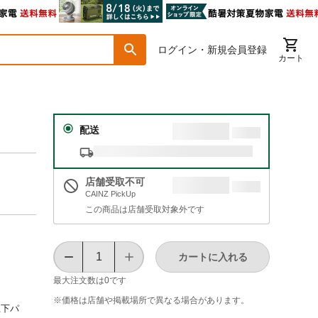
ログイン・新規会員登録
カート
配送
店舗受取不可
CAINZ PickUp
この商品は店舗受取対象外です
カートに入れる
最大注文数は
0
です
※価格は​店舗や​掲載場所で​異なる​場合が​あります。
上下パ