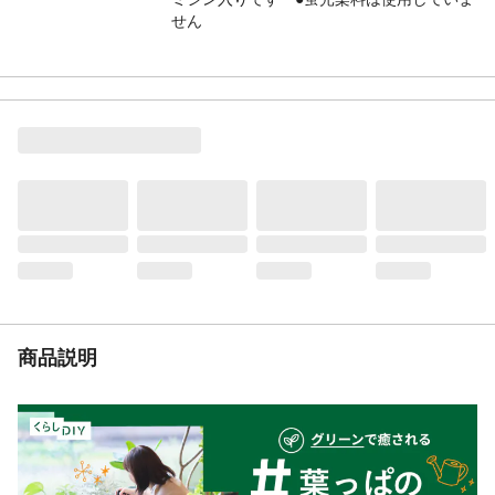
せん
商品説明
マイクロエンボス加工で柔らかく肌にやさ
しい使いごこち
入数
(2枚重ね)30m×18ロール
使用上の注意
●安心して水洗トイレにお使いになれます
が、一度に多量のトイレットペーパーを流
さないでください。●水洗トイレに巻芯や包
装材を流さないでください。●においがうつ
る可能性があるのでにおいの強いもののそ
ばに置かないでください。など
生産国
日本
再生紙％
100
紙芯の有無
有り
重ね（枚）
2
商品説明
芯ミシン目
有り※ミシン目がずれている時は、2枚重ね
の上側1枚を1周巻き戻すとミシン目が合い
ます