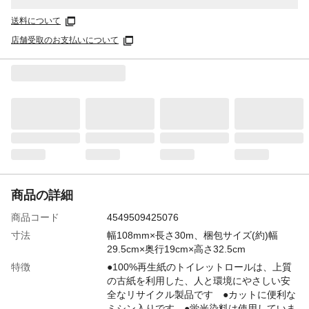
送料について
店舗受取のお支払いについて
商品の詳細
商品コード
4549509425076
寸法
幅108mm×長さ30m、梱包サイズ(約)幅
29.5cm×奥行19cm×高さ32.5cm
特徴
●100%再生紙のトイレットロールは、上質
の古紙を利用した、人と環境にやさしい安
全なリサイクル製品です ●カットに便利な
ミシン入りです ●蛍光染料は使用していま