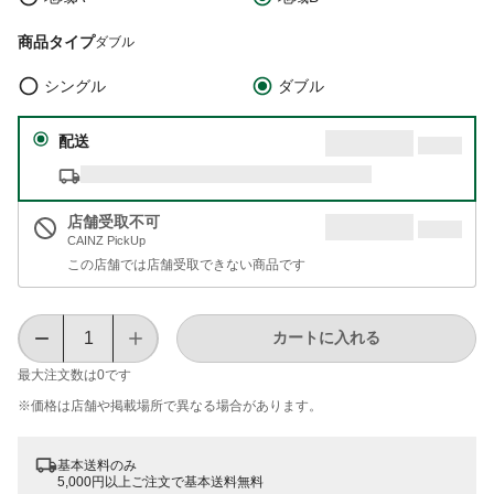
商品タイプ
ダブル
シングル
ダブル
配送
店舗受取不可
CAINZ PickUp
この店舗では店舗受取できない商品です
カートに入れる
最大注文数は
0
です
※価格は​店舗や​掲載場所で​異なる​場合が​あります。
基本送料のみ
5,000円以上ご注文で基本送料無料