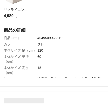
リクライニングブロックソファカバー ホワイト 幅120cm※カバーのみ
4,980
円
商品の詳細
商品コード
4549509965510
カラー
グレー
本体サイズ-幅（cm）
120
本体サイズ-奥行
60
（cm）
本体サイズ-高さ
18
（cm）
特徴
洗濯機で洗える、菌やにおいを防ぐ制菌防
臭加工、爪のひっかきに強い
材質
ポリエステル
生産国
中国