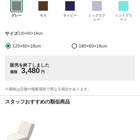
グレー
モカ
ネイビー
ミックスグ
ミントグリ
レー
ーン
サイズ
120×60×18cm
120×60×18cm
180×60×18cm
販売を終了しました
3,480
価格
円
※価格は​店舗や​掲載場所で​異なる​場合が​あります。
スタッフおすすめの類似商品