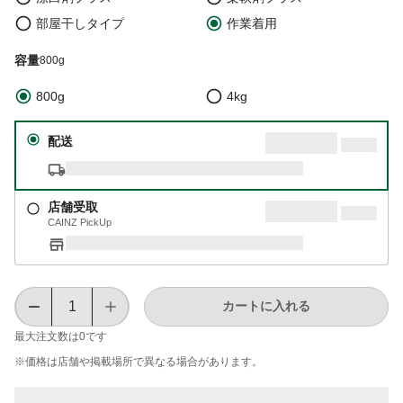
部屋干しタイプ
作業着用
容量
800g
800g
4kg
配送
店舗受取
CAINZ PickUp
カートに入れる
最大注文数は
0
です
※価格は​店舗や​掲載場所で​異なる​場合が​あります。