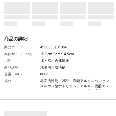
商品の詳細
商品コード
4550596134956
本体サイズ（cm）
15.5cm*8cm*14.9cm
用途
綿・麻・合成繊維
商品説明
洗濯用合成洗剤
容量（mL）
800g
成分
界面活性剤（25%、直鎖アルキルベンゼン
スルホン酸ナトリウム、アルキル硫酸エス
テルナトリウム）、アルカリ剤（炭酸ナト
リウム、ケイ酸ナトリウム、水酸化ナトリ
ウム）、工程剤（硫酸ナトリウム）、水軟
化剤、洗浄補助剤、香料
生産国
ベトナム