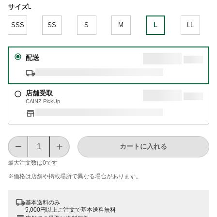
サイズ
L
SSS
SS
S
M
L
LL
配送
店舗受取
CAINZ PickUp
カートに入れる
最大注文数は
0
です
※価格は​店舗や​掲載場所で​異なる​場合が​あります。
基本送料のみ
5,000円以上ご注文で基本送料無料