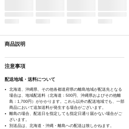
使用方法
袋を閉める際は、空気を抜きながらジッパ
ーの端から端まで指で押さえて閉めてくだ
さい。
使用上の注意
電子レンジで使用する場合は解凍には使用
できますが、加熱には使用できません。ま
た、電子レンジで解凍する際は、ジッパー
部分の口を開けてご使用ください。
商品説明
生産国
中国
冷凍保存
可
注意事項
配送地域・送料について
北海道、沖縄県、その他各都道府県の離島地域が配送先となる
場合は、地域配送料（北海道：500円、沖縄県およびその他離
島：1,700円）がかかります。これら以外の配送地域でも、一部
商品において追加送料が発生する場合がございます。
離島の場合、配送日を指定しても指定日通り届かない場合がご
ざいます。
別送品は、北海道・沖縄・離島への配送は致しかねます。