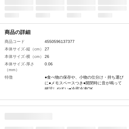
商品の詳細
商品コード
4550596137377
本体サイズ-縦（cm）
27
本体サイズ-横（cm）
26
本体サイズ-厚さ
0.06
（mm）
特徴
●食べ物の保存や、小物の仕分け・持ち運び
に●メモスペースつき●開閉時に音が鳴って
確認しやすい●冷蔵冷凍OK
商品説明
食品衛生法の規格に適合しています。
入数
15枚入り
材質・素材
ポリエチレン
耐熱／耐冷温度
90/-30
（℃）