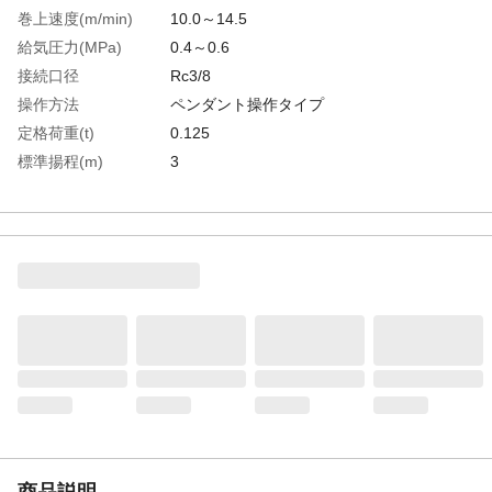
巻上速度(m/min)
10.0～14.5
給気圧力(MPa)
0.4～0.6
接続口径
Rc3/8
操作方法
ペンダント操作タイプ
定格荷重(t)
0.125
標準揚程(m)
3
空気消費量(［［Ｍ
0.55～0.90
３］］/min)
生産国
日本
重さ
12.500KG
商品説明