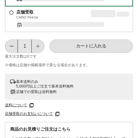
店舗受取
CAINZ PickUp
カートに入れる
最大注文数は
0
です
※価格は​店舗や​掲載場所で​異なる​場合が​あります。
基本送料のみ
5,000円以上ご注文で基本送料無料
店舗での受取は送料無料
送料について
店舗受取のお支払いについて
商品のお見積りご注文はこちら