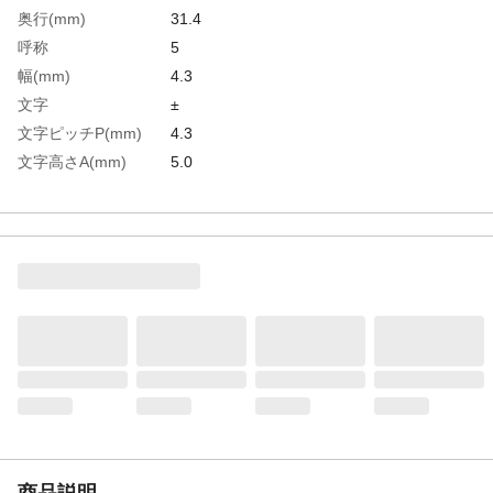
奥行(mm)
31.4
呼称
5
幅(mm)
4.3
文字
±
文字ピッチP(mm)
4.3
文字高さA(mm)
5.0
文字幅B(mm)
3.3
生産国
日本
重さ
6.250G
材質1
高速度鋼（ＳＫＨ５１）
商品説明