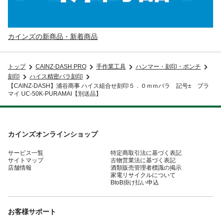
カインズの新商品・新着商品
トップ
CAINZ-DASH PRO
手作業工具
ハンマー・刻印・ポンチ
刻印
ハイス精密バラ刻印
【CAINZ-DASH】浦谷商事 ハイス組合せ刻印５．０ｍｍバラ 記号± プラ
マイ UC-50K-PURAMAI【別送品】
カインズオンラインショップ
サービス一覧
特定商取引法に基づく表記
サイトマップ
古物営業法に基づく表記
店舗情報
酒類販売管理者標識の掲示
家電リサイクルについて
BtoB掛け払い申込
お客様サポート