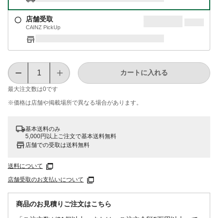
店舗受取
CAINZ PickUp
カートに入れる
最大注文数は
0
です
※価格は​店舗や​掲載場所で​異なる​場合が​あります。
基本送料のみ
5,000円以上ご注文で基本送料無料
店舗での受取は送料無料
送料について
店舗受取のお支払いについて
商品のお見積りご注文はこちら