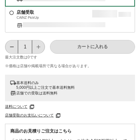
店舗受取
CAINZ PickUp
カートに入れる
最大注文数は
0
です
※価格は​店舗や​掲載場所で​異なる​場合が​あります。
基本送料のみ
5,000円以上ご注文で基本送料無料
店舗での受取は送料無料
送料について
店舗受取のお支払いについて
商品のお見積りご注文はこちら