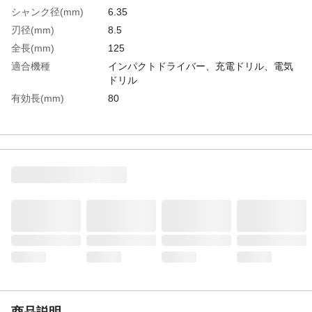
シャンク径(mm)
6.35
刃径(mm)
8.5
全長(mm)
125
適合機種
インパクトドライバー、充電ドリル、電気
ドリル
有効長(mm)
80
生産国
日本
重さ
38.000G
材質1
刃部：超硬チップ
商品説明