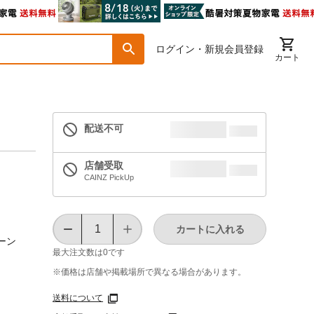
ログイン・新規会員登録
カート
配送不可
店舗受取
CAINZ PickUp
カートに入れる
ーン
最大注文数は
0
です
※価格は​店舗や​掲載場所で​異なる​場合が​あります。
送料について