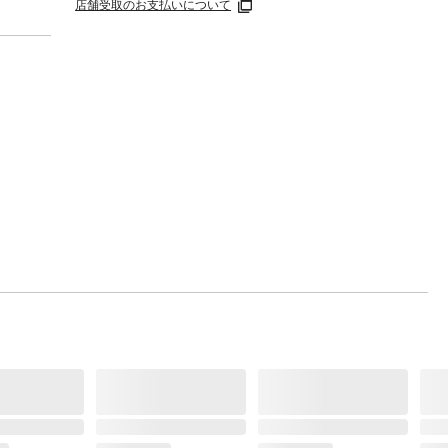
店舗受取のお支払いについて
で開
解・除
よりで
の色に