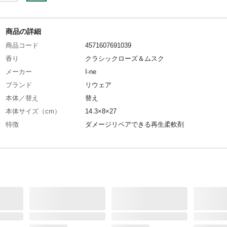
商品の詳細
商品コード
4571607691039
香り
クラシックローズ＆ムスク
メーカー
I-ne
ブランド
リウェア
本体／替え
替え
本体サイズ（cm）
14.3×8×27
特徴
ダメージリペアできる再生柔軟剤
用途
衣料用柔軟剤
商品説明
〇毛玉・毛羽立ち除去 サステナ大国デンマーク
発された酵素成分配合で、毛玉や毛羽立ちを分
去します。 〇色くすみ復活 毛玉や毛羽立ちに
きた表面のくすみを取ることで、生地そのもの
戻します。
内容量
800ml
生産国
日本