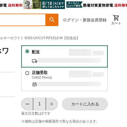
ログイン・新規会員登録
カート
ーホワイト KISS-UVCUT-RF1610-M【別送品】
ホワ
配送
店舗受取
CAINZ PickUp
カートに入れる
最大注文数は
0
です
※価格は​店舗や​掲載場所で​異なる​場合が​あります。