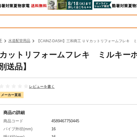
手
水道配管用品
【CAINZ-DASH】三和商工 ＵＶカットリフォームフレキ ミルキ
 ＵＶカットリフォームフレキ ミルキー
M【別送品】
レビューを書く
メーカー直送
商品の詳細
商品コード
4589467750445
パイプ外径(mm)
16
呼び径(mm)
16