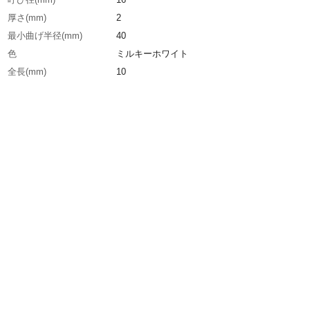
厚さ(mm)
2
最小曲げ半径(mm)
40
色
ミルキーホワイト
全長(mm)
10
長さ(m)
10
被覆外径(mm)
20
L(m)
10
生産国
日本
重さ
3.000KG
材質1
ステンレス(SUS304)