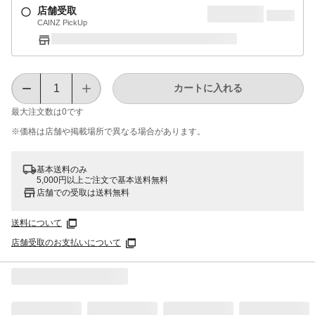
店舗受取
CAINZ PickUp
カートに入れる
最大注文数は
0
です
※価格は​店舗や​掲載場所で​異なる​場合が​あります。
基本送料のみ
5,000円以上ご注文で基本送料無料
店舗での受取は送料無料
送料について
店舗受取のお支払いについて