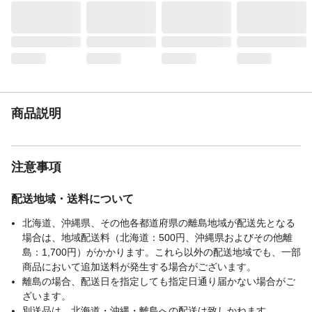
入数
１
材質・素材
ポリプロピレン、ポリアセタール、エラス
トマー樹脂
耐荷重
5㎏
耐熱／耐冷温度
70
（℃）
使用方法
本体アーム部とフック部を開いてくださ
商品説明
い。壁面プレート部をきちんと90度回転さ
せてご使用ください。
使用上の注意
壁面プレート部の位置は4段階に調整できま
注意事項
す。タンスの引き出しに掛ける際には、引
き出しの高さに合わせて、壁面プレート部
の位置を調整してください。
配送地域・送料について
生産国
中国
北海道、沖縄県、その他各都道府県の離島地域が配送先となる
重量
105
場合は、地域配送料（北海道：500円、沖縄県およびその他離
島：1,700円）がかかります。これら以外の配送地域でも、一部
商品において追加送料が発生する場合がございます。
離島の場合、配送日を指定しても指定日通り届かない場合がご
ざいます。
別送品は、北海道・沖縄・離島への配送は致しかねます。