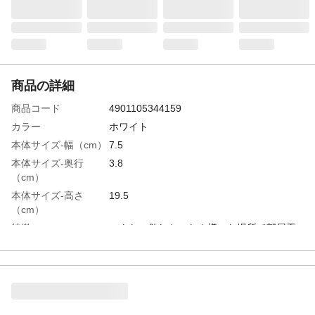
商品の詳細
商品コード
4901105344159
カラー
ホワイト
本体サイズ-幅（cm）
7.5
本体サイズ-奥行
3.8
（cm）
本体サイズ-高さ
19.5
（cm）
特徴
こんなの欲しかった！様々な場所で部屋干
しを！スペースを有効活用。
用途
タンスの引き出し、クローゼット扉、ドア
上部、イスの背もたれ、タオル掛け等、い
ろんな場所を利用して角ハンガー等が掛け
られるようにできる洗濯補助具です。