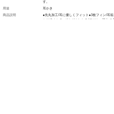
す。
用途
耳かき
商品説明
●先丸加工/耳に優しくフィット●3枚フィン/耳
かり絡めとる●グネグネしなる/ほどよい弾力で
い刺激●こだわり皿形状/耳垢こぼさず掻き出し
材質
ナイロン
使用上の注意
●乳幼児の手が届かない安全な場所に保管して
い。●耳の奥に入れすぎたり、耳に強く押しつ
でください。鼓膜を傷つける恐れがあります。
中に異常を感じた時は、使用を中止し、医師に
ください。等
生産国
日本
重量
(約)8g