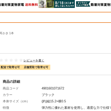
る耳かき 1本
レビューを書く
配送で取寄せ可
店舗受取で取寄せ可
商品の詳細
商品コード
4901601071672
カラー
ブラック
本体サイズ（cm）
(約)縦15.2×横0.5
特徴
弾力性に優れた素材を使用し、適度な力で仕様