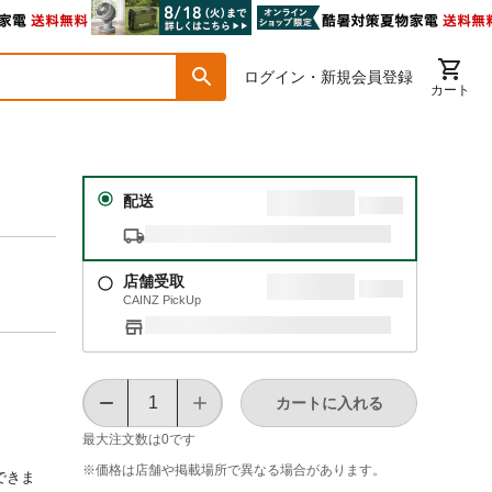
ログイン・新規会員登録
カート
配送
店舗受取
CAINZ PickUp
カートに入れる
最大注文数は
0
です
※価格は​店舗や​掲載場所で​異なる​場合が​あります。
できま