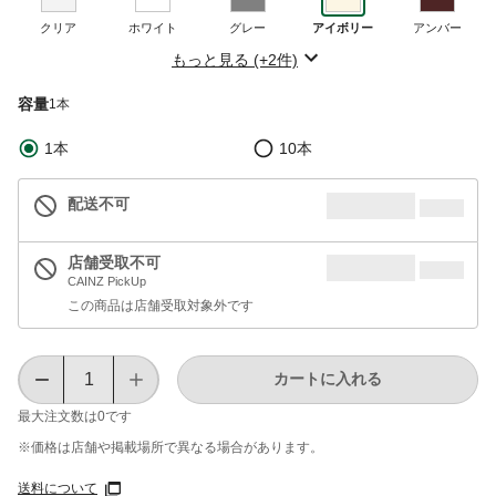
クリア
ホワイト
グレー
アイボリー
アンバー
もっと見る (+2件)
容量
1本
1本
10本
配送不可
店舗受取不可
CAINZ PickUp
この商品は店舗受取対象外です
カートに入れる
最大注文数は
0
です
※価格は​店舗や​掲載場所で​異なる​場合が​あります。
送料について