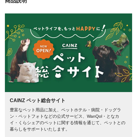
商品説明
モルトエキス、フィッシュパウダー、ぶど
う糖、サーモンパウダー、えびパウダー、
しらすパウダー、ミネラル類(
保証成分
たんぱく質:29%以上、脂質:15%以上、粗繊
維:4%以下、灰分9/10%以下、水分8/10%以
下
代謝エネルギー
392/396/403
CAINZ ペット総合サイト
豊富なペット用品に加え、ペットホテル・病院・ドッグラ
ン・ペットフォトなどの公式サービス、WanQol・となカ
イ・くらシェアのペットに関する情報を通じて、ペットとの
暮らしをサポートいたします。