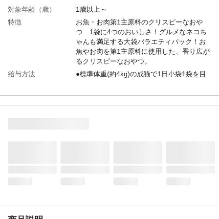
対象年齢（歳）
1歳以上～
特徴
お魚・お肉第1主原料のクリスピーなおや
つ 1袋に4つのおいしさ！グルメなネコち
ゃんも満足する大袋バラエティパック！お
魚やお肉を第1主原料に使用した、香り広が
るクリスピーなおやつ。
給与方法
●標準体重(約4kg)の成猫で1日小袋1袋を目
安に与えてください。●適切な栄養量を維持
するために与えすぎには注意し、主食の給
与量を調節してください。●すべての必須栄
養素を愛猫が摂取するために総合栄養食(モ
ンプチ ドライフード)との併用をおすすめ
します。
内容量
312g
重量
356g
生産国
アメリカ
原材料
【しらす＆フィッシュセレクト】白身魚、
チキン、米、チキンミール、牛脂、えんど
う豆でんぷん、コーングルテン、大麦、た
んぱく加水分解物、酵母、キャッサバ粉、