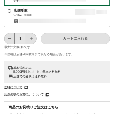
店舗受取
CAINZ PickUp
カートに入れる
最大注文数は
0
です
※価格は​店舗や​掲載場所で​異なる​場合が​あります。
基本送料のみ
5,000円以上ご注文で基本送料無料
店舗での受取は送料無料
送料について
店舗受取のお支払いについて
商品のお見積りご注文はこちら