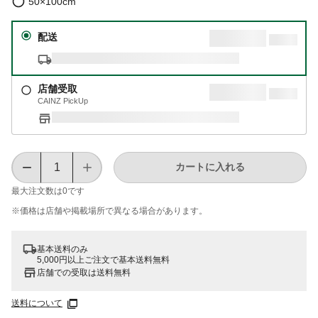
50×100cm
配送
店舗受取
CAINZ PickUp
カートに入れる
最大注文数は
0
です
※価格は​店舗や​掲載場所で​異なる​場合が​あります。
基本送料のみ
5,000円以上ご注文で基本送料無料
店舗での受取は送料無料
送料について