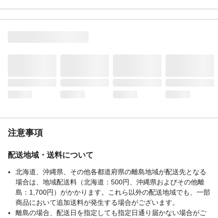
特徴
敷くだけでぬかるみ対策、足元が汚れにく
い
表地-布組成素材
合成ゴム
入数
1
商品仕様
組み合わせて簡単にジョイント連結できま
す
洗濯可能
×
手洗いのみ
◯
タンブル乾燥
×
ドライクリーニング
×
使用上の注意
滑りやすい床面や水溜まり､凹凸のある床面
注意事項
には設置しないでください｡床面を平坦にな
らしてから設置してください｡マットが滑っ
配送地域・送料について
て転倒のおそれがあります｡
生産国
台湾
北海道、沖縄県、その他各都道府県の離島地域が配送先となる
重量
598g
場合は、地域配送料（北海道：500円、沖縄県およびその他離
島：1,700円）がかかります。これら以外の配送地域でも、一部
商品において追加送料が発生する場合がございます。
離島の場合、配送日を指定しても指定日通り届かない場合がご