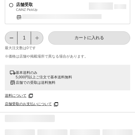
店舗受取
CAINZ PickUp
カートに入れる
最大注文数は
0
です
※価格は​店舗や​掲載場所で​異なる​場合が​あります。
基本送料のみ
5,000円以上ご注文で基本送料無料
店舗での受取は送料無料
送料について
店舗受取のお支払いについて