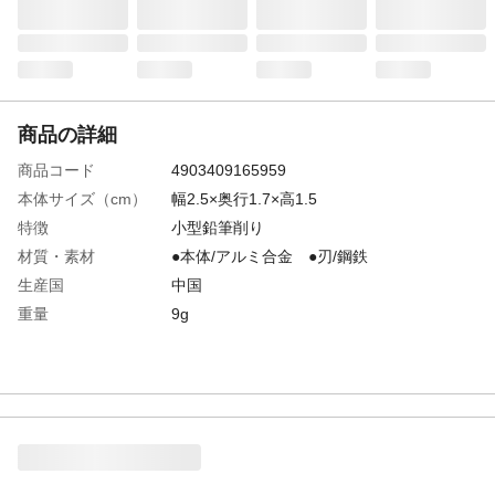
商品の詳細
商品コード
4903409165959
本体サイズ（cm）
幅2.5×奥行1.7×高1.5
特徴
小型鉛筆削り
材質・素材
●本体/アルミ合金 ●刃/鋼鉄
生産国
中国
重量
9g