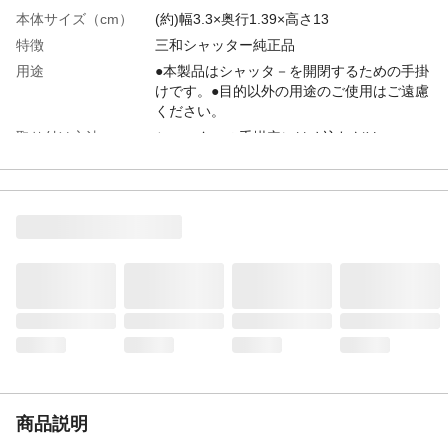
本体サイズ（cm）
(約)幅3.3×奥行1.39×高さ13
特徴
三和シャッター純正品
用途
●本製品はシャッタ－を開閉するための手掛
けです。●目的以外の用途のご使用はご遠慮
ください。
取り付け方法
シャッターの手掛穴にはめ込むだけ
入数
1
材質
ABS
使用上の注意
●用途以外での誤った使用方法による事故、
破損・トラブル等が発生いたしまても当社
は一切の補償、弁済等は行いません。ご理
解の上ご使用ください。●本製品は改良等の
目的から予告なく仕様等を変更する場合が
あります。予めご了承ください。
生産国
日本
使用可能／対応範囲
切り欠き穴サイズ:103x20mm
重量
●本体重量(約)9.8g●梱包重量(約)15.1g
商品説明