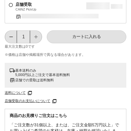
店舗受取
CAINZ PickUp
カートに入れる
最大注文数は
0
です
※価格は​店舗や​掲載場所で​異なる​場合が​あります。
基本送料のみ
5,000円以上ご注文で基本送料無料
店舗での受取は送料無料
送料について
店舗受取のお支払いについて
商品のお見積りご注文はこちら
「ご注文数が31個以上、または、ご注文金額5万円以上」で
お買い上げご希望のお客様は、在庫・納期を確認いたしま