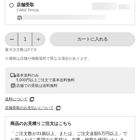
店舗受取
CAINZ PickUp
カートに入れる
最大注文数は
0
です
※価格は​店舗や​掲載場所で​異なる​場合が​あります。
基本送料のみ
5,000円以上ご注文で基本送料無料
店舗での受取は送料無料
送料について
店舗受取のお支払いについて
商品のお見積りご注文はこちら
「ご注文数が31個以上、または、ご注文金額5万円以上」で
お買い上げご希望のお客様は、在庫・納期を確認いたしま