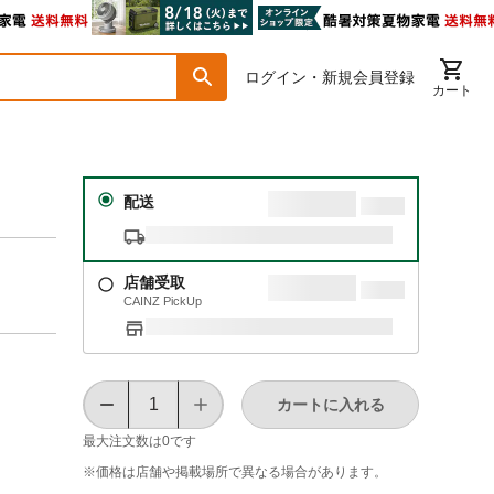
ログイン・新規会員登録
カート
配送
店舗受取
CAINZ PickUp
カートに入れる
最大注文数は
0
です
※価格は​店舗や​掲載場所で​異なる​場合が​あります。