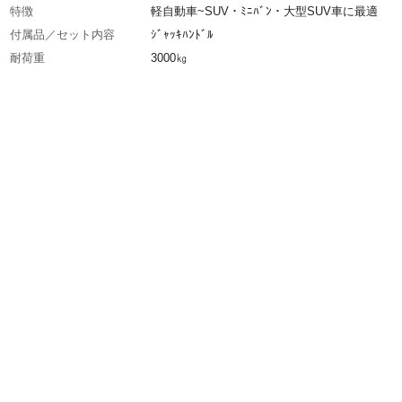
特徴
軽自動車~SUV・ﾐﾆﾊﾞﾝ・大型SUV車に最適
付属品／セット内容
ｼﾞｬｯｷﾊﾝﾄﾞﾙ
耐荷重
3000㎏
ストローク
382mm
ハンドル取付後全長
1210mm
作動油
油圧潤滑油(ISO VG32)
使用温度範囲
－20℃~60℃
重量
19.5㎏