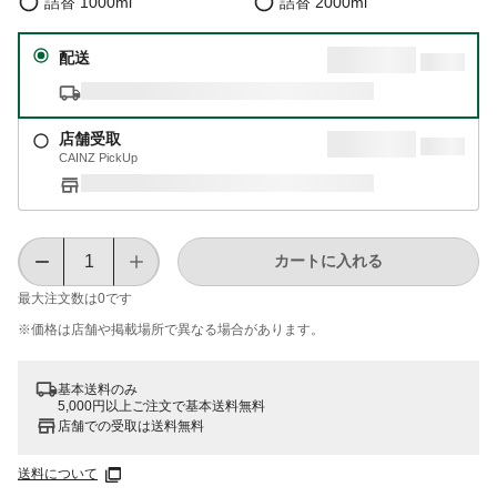
詰替 1000ml
詰替 2000ml
配送
店舗受取
CAINZ PickUp
カートに入れる
最大注文数は
0
です
※価格は​店舗や​掲載場所で​異なる​場合が​あります。
基本送料のみ
5,000円以上ご注文で基本送料無料
店舗での受取は送料無料
送料について