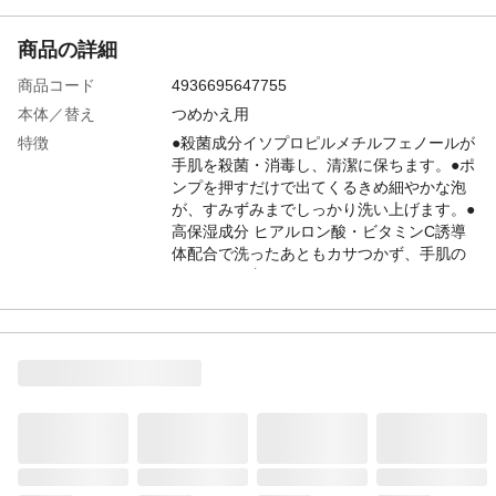
商品の詳細
商品コード
4936695647755
本体／替え
つめかえ用
特徴
●殺菌成分イソプロピルメチルフェノールが
手肌を殺菌・消毒し、清潔に保ちます。●ポ
ンプを押すだけで出てくるきめ細やかな泡
が、すみずみまでしっかり洗い上げます。●
高保湿成分 ヒアルロン酸・ビタミンC誘導
体配合で洗ったあともカサつかず、手肌の
うるおいを守ります。
商品説明
泡タイプ容器以外では泡状になりません。
内容量
220ml
成分
●有効成分/イソプロピルメチルフェノール●
その他の成分/ヤシ油脂肪酸アミドプロピル
ベタイン、ラウリルヒドロキシスルホベタ
イン液他
生産国
日本