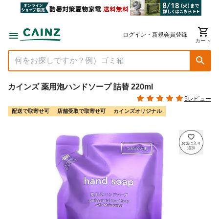
ログイン・新規会員登録
カート
カインズ 薬用泡ハンドソープ 詰替 220ml
5レビュー
配送で取寄せ可
店舗受取で取寄せ可
カインズオリジナル