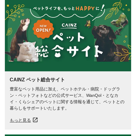
保証成分
たん白質:20.5%以上、脂質:0.5%以上、粗繊
維:1.0%以下、灰分:4.5%以下、水分:17.0%
以下
代謝エネルギー
100g当り/345kcal
CAINZ ペット総合サイト
豊富なペット用品に加え、ペットホテル・病院・ドッグラ
ン・ペットフォトなどの公式サービス、WanQol・となカ
イ・くらシェアのペットに関する情報を通じて、ペットとの
暮らしをサポートいたします。
もっと見る