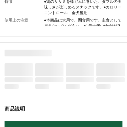
特徴
●鶏のササミを棒ガムに巻いた、ダブルの美
味しさが楽しめるスナックです。●カロリー
コントロール 全犬種用
使用上の注意
●本商品は犬用で、間食用です。主食として
与えないでください。●1歳未満の幼犬は消
化器官が未発達なため、与えないでくださ
い。●愛犬の食べ方や習性によっては、のど
に詰まらせることがありますので、必ず観
察しながらお与えください。等
給与方法
●1日数回に分けて、おやつとしてお与えく
ださい。●1日あたりの給与量/超小型犬
(~5kg):3本以内、小型犬(5~10kg):4本以内、
中型犬(10~20kg):7本以内、大型犬
(20~35kg):11本以内、超大型犬(35kg~):14
本以内
内容量
48本(16本×3袋)
重量
(約)446.5g
生産国
中国
商品説明
原材料
鶏ササミ、でんぷん類、牛皮、グリセリ
ン、増粘安定剤(CMC・キサンタンガム)、
保存料(ソルビン酸K)