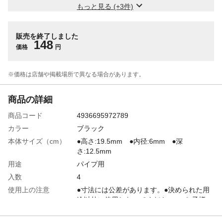
もっと見る (+3件)
販売を終了しました
148
価格
円
※価格は​店舗や​掲載場所で​異なる​場合が​あります。
商品の詳細
商品コード
4936695972789
カラー
ブラック
本体サイズ（cm）
●高さ:19.5mm ●内径:6mm ●深
さ:12.5mm
用途
パイプ用
入数
4
使用上の注意
●寸法には公差があります。●決められた用
途以外に使用しないでください。●お子様の
手の届かない、安全な場所に保管してくだ
さい。