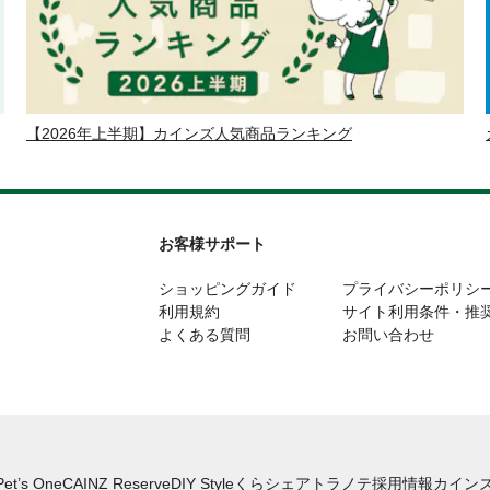
【2026年上半期】カインズ人気商品ランキング
お客様サポート
ショッピングガイド
プライバシーポリシ
利用規約
サイト利用条件・推
よくある質問
お問い合わせ
Pet’s One
CAINZ Reserve
DIY Style
くらシェア
トラノテ
採用情報
カインズ