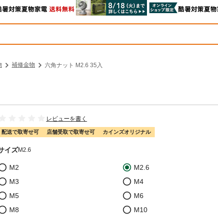
物
補修金物
六角ナット M2.6 35入
レビューを書く
配送で取寄せ可
店舗受取で取寄せ可
カインズオリジナル
サイズ
M2.6
M2
M2.6
M3
M4
M5
M6
M8
M10