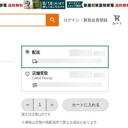
ログイン・新規会員登録
カート
配送
店舗受取
CAINZ PickUp
カートに入れる
最大注文数は
0
です
※価格は​店舗や​掲載場所で​異なる​場合が​あります。