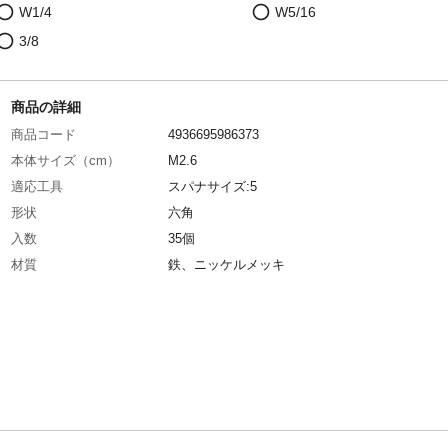
W1/4
W5/16
3/8
商品の詳細
商品コード
4936695986373
本体サイズ（cm）
M2.6
適応工具
スパナサイズ:5
形状
六角
入数
35個
材質
鉄、ニッケルメッキ