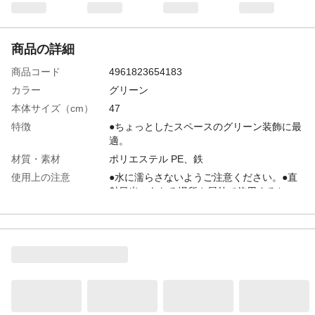
商品の詳細
商品コード
4961823654183
カラー
グリーン
本体サイズ（cm）
47
特徴
●ちょっとしたスペースのグリーン装飾に最
適。
材質・素材
ポリエステル PE、鉄
使用上の注意
●水に濡らさないようご注意ください。●直
射日光のあたる場所や屋外で使用すると、
色落ちや変色する場合があります。
生産国
中国