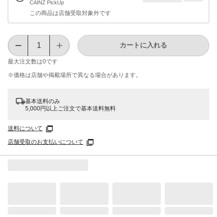
CAINZ PickUp
この商品は店舗受取対象外です
カートに入れる
最大注文数は
0
です
※価格は​店舗や​掲載場所で​異なる​場合が​あります。
基本送料のみ
5,000円以上ご注文で基本送料無料
送料について
店舗受取のお支払いについて