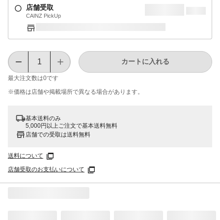
店舗受取
CAINZ PickUp
カートに入れる
最大注文数は
0
です
※価格は​店舗や​掲載場所で​異なる​場合が​あります。
基本送料のみ
5,000円以上ご注文で基本送料無料
店舗での受取は送料無料
送料について
店舗受取のお支払いについて