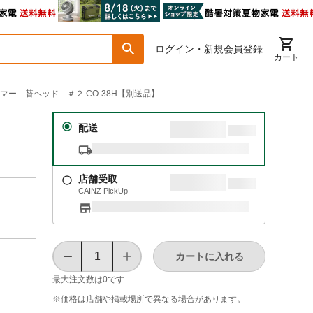
ログイン・新規会員登録
カート
ンマー 替ヘッド ＃２ CO-38H【別送品】
２
配送
店舗受取
CAINZ PickUp
カートに入れる
最大注文数は
0
です
※価格は​店舗や​掲載場所で​異なる​場合が​あります。