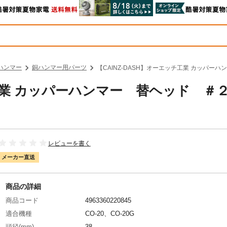
ハンマー
銅ハンマー用パーツ
【CAINZ-DASH】オーエッチ工業 カッパーハ
チ工業 カッパーハンマー 替ヘッド ＃
レビューを書く
メーカー直送
商品の詳細
商品コード
4963360220845
適合機種
CO-20、CO-20G
頭径(mm)
38