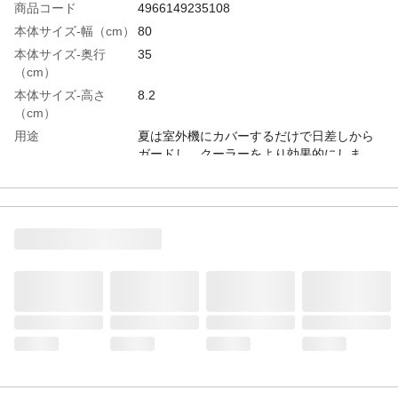
商品コード
4966149235108
本体サイズ-幅（cm）
80
本体サイズ-奥行
35
（cm）
本体サイズ-高さ
8.2
（cm）
用途
夏は室外機にカバーするだけで日差しから
ガードし、クーラーをより効果的にしま
す。 冬は雪から室外機を守り、暖房を効率
的にします。
材質・素材
ポリプロピレン
使用方法
室外機カバー