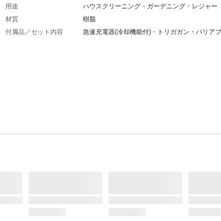
用途
ハウスクリーニング・ガーデニング・レジャー
材質
樹脂
付属品／セット内容
急速充電器(冷却機能付)・トリガガン・バリア
ズル・高圧ホース・ノズルクリーナピン
使用上の注意
取扱説明書をよく読み正しくご使用ください。
重量
5.2kg