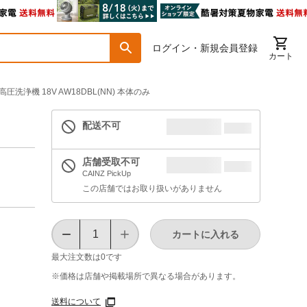
ログイン・新規会員登録
カート
高圧洗浄機 18V AW18DBL(NN) 本体のみ
配送不可
店舗受取不可
CAINZ PickUp
この店舗ではお取り扱いがありません
カートに入れる
最大注文数は
0
です
※価格は​店舗や​掲載場所で​異なる​場合が​あります。
送料について