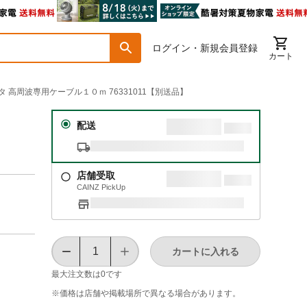
ログイン・新規会員登録
カート
タ 高周波専用ケーブル１０ｍ 76331011【別送品】
配送
店舗受取
CAINZ PickUp
カートに入れる
最大注文数は
0
です
※価格は​店舗や​掲載場所で​異なる​場合が​あります。