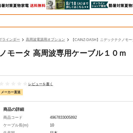
グラインダー
高周波電源用オプション
【CAINZ-DASH】ニデックテクノモー
テクノモータ 高周波専用ケーブル１０ｍ
レビューを書く
メーカー直送
商品の詳細
商品コード
4967833005892
ケーブル長(m)
10
生産国
日本