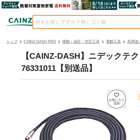
トップ
CAINZ-DASH PRO
電動・油圧・空圧工具
電動工具
高周波
【CAINZ-DASH】ニデック
76331011【別送品】