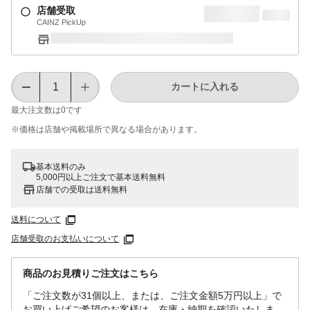
店舗受取
CAINZ PickUp
カートに入れる
最大注文数は
0
です
※価格は​店舗や​掲載場所で​異なる​場合が​あります。
基本送料のみ
5,000円以上ご注文で基本送料無料
店舗での受取は送料無料
送料について
店舗受取のお支払いについて
商品のお見積りご注文はこちら
「ご注文数が31個以上、または、ご注文金額5万円以上」で
お買い上げご希望のお客様は、在庫・納期を確認いたしま