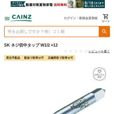
ログイン・新規会員登録
カート
SK ネジ切中タップ W1/2 ×12
レビューを書く
受注手配品
配送で取寄せ可
店舗受取で取寄せ可