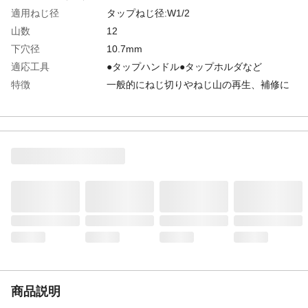
適用ねじ径
タップねじ径:W1/2
山数
12
下穴径
10.7mm
適応工具
●タップハンドル●タップホルダなど
特徴
一般的にねじ切りやねじ山の再生、補修に
多く使用されている中仕上用タップです。
用途
一般鋼材、真鍮、銅、アルミ、樹脂のめね
じ切りや潰れたねじ山の再生に
商品仕様
タップ全長(mm):85
材質
合金工具鋼
重量
38g
被削材
一般鋼材、真鍮、銅、アルミ、樹脂
商品説明