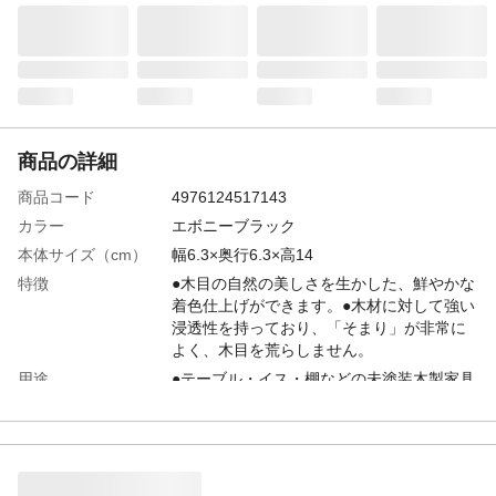
商品の詳細
商品コード
4976124517143
カラー
エボニーブラック
本体サイズ（cm）
幅6.3×奥行6.3×高14
特徴
●木目の自然の美しさを生かした、鮮やかな
着色仕上げができます。●木材に対して強い
浸透性を持っており、「そまり」が非常に
よく、木目を荒らしません。
用途
●テーブル・イス・棚などの未塗装木製家具
類、室内の窓枠・ドア・腰板などの未塗装
木製建具類、ペーパークラフトなどの工作
品に。
内容量
250ml