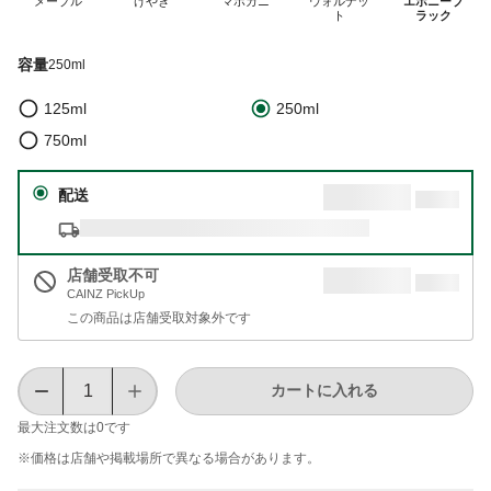
メープル
けやき
マホガニ
ウォルナッ
エボニーブ
ト
ラック
容量
250ml
125ml
250ml
750ml
配送
店舗受取不可
CAINZ PickUp
この商品は店舗受取対象外です
カートに入れる
最大注文数は
0
です
※価格は​店舗や​掲載場所で​異なる​場合が​あります。