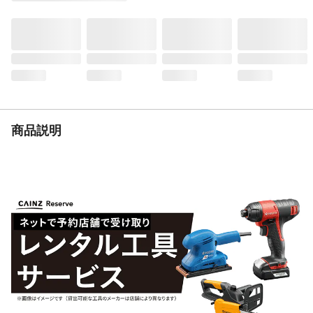
成分
合成樹脂(アルキド)、染料、有機溶剤
危険等級
第2石油類3
生産国
日本
製造元
ニッペホームプロダクツ(株)
販売元
ニッペホームプロダクツ(株)
うすめる液
ペイントうすめ液
うすめ方
5%
商品説明
乾燥時間
約1.5時間
使用可能な素材
木部
重量
257g
消防法分類
第四類
塗り面積
約3平方メートル(2回塗り)
保管上の注意
ふたをしっかりと閉め、直射日光の当たら
ない場所で水平に保管してください。40℃
以上の場所は避けて保管してください。(液
状になり、漏れ等が発生する原因になりま
す)