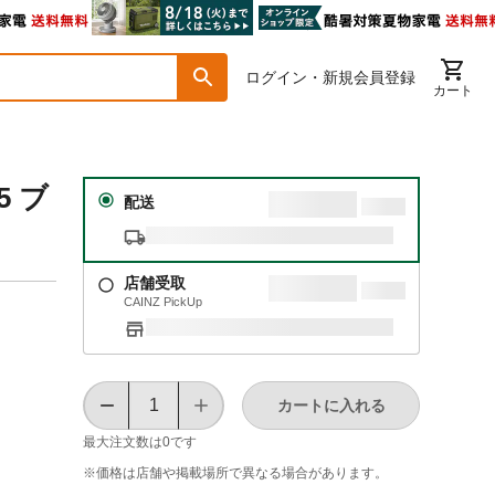
ログイン・新規会員登録
カート
5 ブ
配送
店舗受取
CAINZ PickUp
カートに入れる
最大注文数は
0
です
※価格は​店舗や​掲載場所で​異なる​場合が​あります。