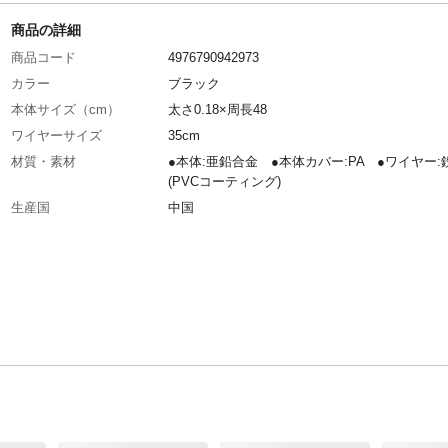
商品の詳細
商品コード
4976790942973
カラー
ブラック
本体サイズ（cm）
太さ0.18×周長48
ワイヤーサイズ
35cm
材質・素材
●本体:亜鉛合金 ●本体カバー:PA ●ワイヤー:
(PVCコーティング)
生産国
中国
警告
錠をハンドルに下げて走行しないで下さい