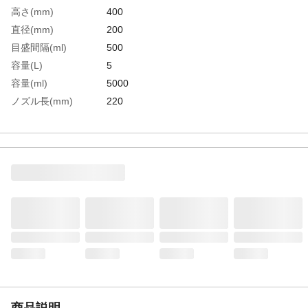
高さ(mm)
400
直径(mm)
200
目盛間隔(ml)
500
容量(L)
5
容量(ml)
5000
ノズル長(mm)
220
生産国
日本
重さ
410.000G
材質1
本体・ノズル:ポリエチレン（PE）
商品説明