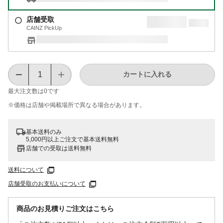
店舗受取
CAINZ PickUp
カートに入れる
最大注文数は
0
です
※価格は​店舗や​掲載場所で​異なる​場合が​あります。
基本送料のみ
5,000円以上ご注文で基本送料無料
店舗での受取は送料無料
送料について
店舗受取のお支払いについて
商品のお見積りご注文はこちら