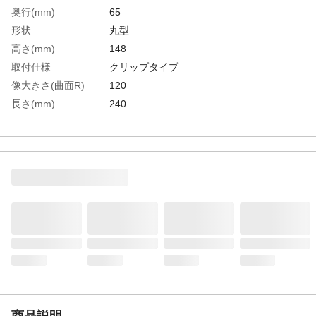
奥行(mm)
65
形状
丸型
高さ(mm)
148
取付仕様
クリップタイプ
像大きさ(曲面R)
120
長さ(mm)
240
幅(mm)
148
生産国
日本
重さ
270.000G
材質1
ミラー：ガラス
材質2
枠：ABS樹脂
商品説明