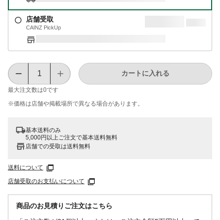
店舗受取
CAINZ PickUp
カートに入れる
最大注文数は
0
です
※価格は​店舗や​掲載場所で​異なる​場合が​あります。
基本送料のみ
5,000円以上ご注文で基本送料無料
店舗での受取は送料無料
送料について
店舗受取のお支払いについて
商品のお見積りご注文はこちら