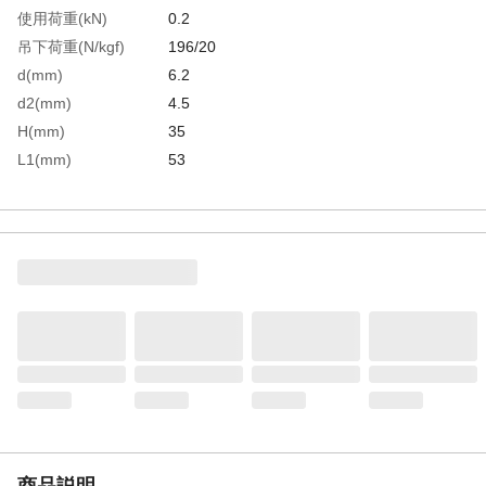
使用荷重(kN)
0.2
吊下荷重(N/kgf)
196/20
d(mm)
6.2
d2(mm)
4.5
H(mm)
35
L1(mm)
53
L2(mm)
35
R(mm)
4
W1(mm)
38.5
W2(mm)
23
生産国
中国
重さ
102.000G
材質1
ステンレス（SUS304）
商品説明