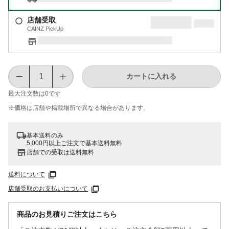
店舗受取
CAINZ PickUp
カートに入れる
最大注文数は
0
です
※価格は​店舗や​掲載場所で​異なる​場合が​あります。
基本送料のみ
5,000円以上ご注文で基本送料無料
店舗での受取は送料無料
送料について
店舗受取のお支払いについて
商品のお見積りご注文はこちら