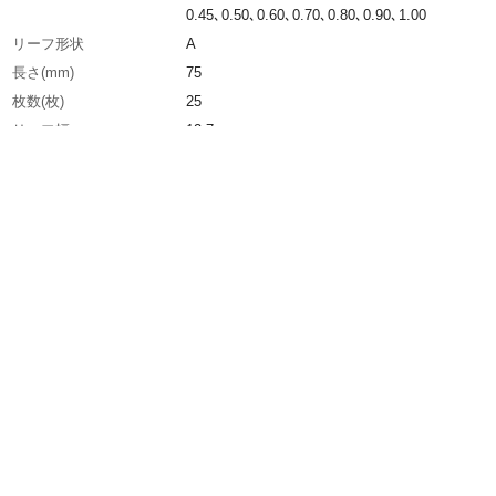
0.45､0.50､0.60､0.70､0.80､0.90､1.00
リーフ形状
A
長さ(mm)
75
枚数(枚)
25
リーフ幅
12.7mm
生産国
日本
重さ
69.000G
材質1
炭素工具鋼