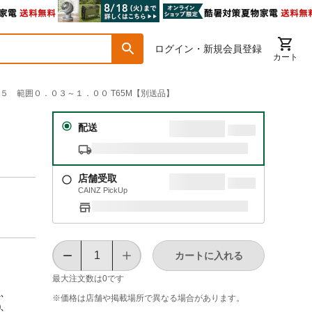
ログイン・新規会員登録
カート
７５ 範囲０．０３～１．００ T65M【別送品】
７
配送
店舗受取
CAINZ PickUp
カートに入れる
最大注文数は
0
です
1､
※価格は​店舗や​掲載場所で​異なる​場合が​あります。
0､