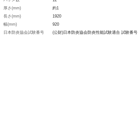
厚さ(mm)
約1
長さ(mm)
1920
幅(mm)
920
日本防炎協会試験番号
(公財)日本防炎協会防炎性能試験適合 試験番号
CO050010
ハトメピッチ(mm)短辺
440
ハトメピッチ(mm)長辺
470
JIS種別
2号
生産国
日本
重さ
1.430KG
材質1
耐炎繊維織物
材質2
シリコン（グリーン）両面加工