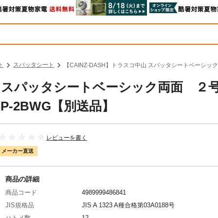
ト
スパッタシート
【CAINZ-DASH】トラスコ中山 スパッタシートベーシッ
コ中山 スパッタシートベーシック両面 
P-2BWG【別送品】
レビューを書く
メーカー直送
商品の詳細
商品コード
4989999486841
JIS規格品
JIS A 1323 A種合格第03A0188号
ハトメ数
12