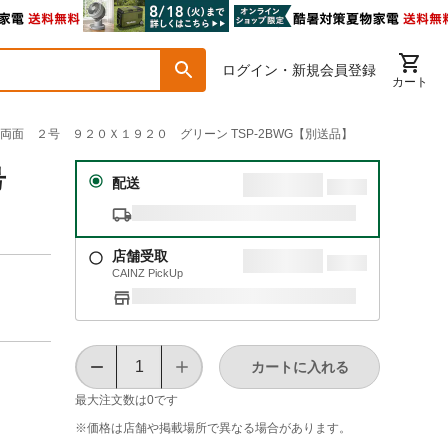
ログイン・新規会員登録
カート
ク両面 ２号 ９２０Ｘ１９２０ グリーン TSP-2BWG【別送品】
２号
配送
店舗受取
CAINZ PickUp
カートに入れる
最大注文数は
0
です
※価格は​店舗や​掲載場所で​異なる​場合が​あります。