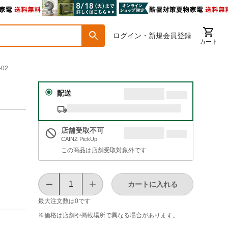
ログイン・新規会員登録
カート
-02
配送
店舗受取不可
CAINZ PickUp
この商品は店舗受取対象外です
カートに入れる
最大注文数は
0
です
※価格は​店舗や​掲載場所で​異なる​場合が​あります。