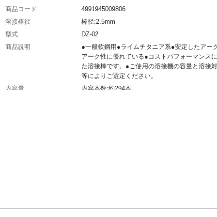
商品コード
4991945009806
溶接棒径
棒径:2.5mm
型式
DZ-02
商品説明
●一般軟鋼用●ライムチタニア系●安定したアー
アーク性に優れている●コストパフォーマンス
た溶接棒です。●ご使用の溶接機の容量と溶接
等によりご選定ください。
内容量
内容本数:約294本
溶接可能材質
軟鋼
溶接電流
溶接電流:60~100A
溶接棒長
棒長:300mm