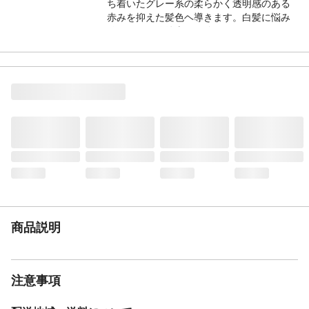
ち着いたグレー系の柔らかく透明感のある
赤みを抑えた髪色ヘ導きます。白髪に悩み
始める３０代後半から使用しやすいアッシ
ュ系に続くトレンドカラー「ダークグレー
ジュ」。トレンド感も入れつつ髪に自然な
ハリ・コシ・ボリュームを与え、艶のある
美髪に導きます。無香料、ノンシリコン、
ジアミンフリー
生産地
日本
サイズ
【単品サイズ】幅78×高208×奥50(mm)【単
品重量】285g
単品容量
250g
メーカー名
三宝商事
商品説明
注意事項