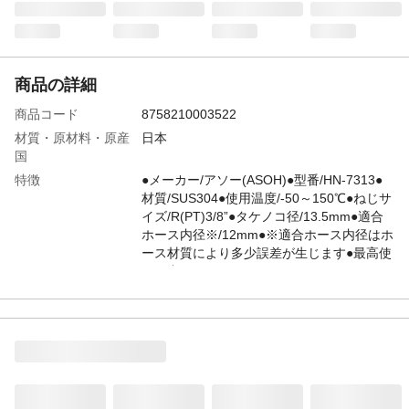
商品の詳細
商品コード
8758210003522
材質・原材料・原産
日本
国
特徴
●メーカー/アソー(ASOH)●型番/HN-7313●
材質/SUS304●使用温度/-50～150℃●ねじサ
イズ/R(PT)3/8”●タケノコ径/13.5mm●適合
ホース内径※/12mm●※適合ホース内径はホ
ース材質により多少誤差が生じます●最高使
用圧力/3.45MPa
JANコード
4548745315073