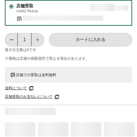
店舗受取
CAINZ PickUp
カートに入れる
最大注文数は
0
です
※価格は​店舗や​掲載場所で​異なる​場合が​あります。
店舗での受取は送料無料
送料について
店舗受取のお支払いについて