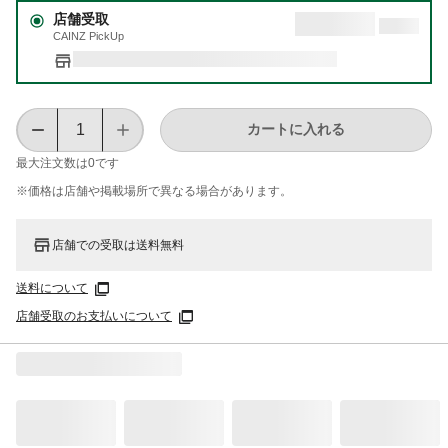
店舗受取
CAINZ PickUp
カートに入れる
最大注文数は
0
です
※価格は​店舗や​掲載場所で​異なる​場合が​あります。
店舗での受取は送料無料
送料について
店舗受取のお支払いについて