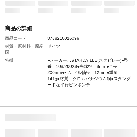
商品の詳細
商品コード
8758210025096
材質・原材料・原産
ドイツ
国
特徴
●メーカー…STAHLWILLE(スタビレー)●型
番…108/200X8●先端径…8mm●全長…
200mm●ハンドル軸径…12mm●重量…
141g●材質…クロムバナジウム鋼●スタンダ
ードな平行ピンポンチ
JANコード
4550061334997