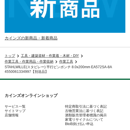
カインズの新商品・新着商品
トップ
工具・建築資材・作業着・木材・DIY
作業工具・作業用品・作業収納
作業工具
STAHLWILLE(スタビレー) 平行ピンポンチ 8.0x200mm EA572SA-8A
4550061334997【別送品】
カインズオンラインショップ
サービス一覧
特定商取引法に基づく表記
サイトマップ
古物営業法に基づく表記
店舗情報
酒類販売管理者標識の掲示
家電リサイクルについて
BtoB掛け払い申込