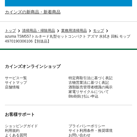
カインズの新商品・新着商品
トップ
清掃用品・掃除用品
業務用清掃用品
モップ
azuma TSM557トルネード丸型セットコンパクト アズマ 水拭き 回転 モップ
4970190306106【別送品】
カインズオンラインショップ
サービス一覧
特定商取引法に基づく表記
サイトマップ
古物営業法に基づく表記
店舗情報
酒類販売管理者標識の掲示
家電リサイクルについて
BtoB掛け払い申込
お客様サポート
ショッピングガイド
プライバシーポリシー
利用規約
サイト利用条件・推奨環境
よくある質問
お問い合わせ