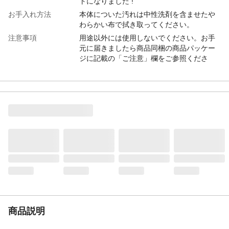
トになりました !
お手入れ方法
本体についた汚れは中性洗剤を含ませたや
わらかい布で拭き取ってください。
注意事項
用途以外には使用しないでください。お手
元に届きましたら商品同梱の商品パッケー
ジに記載の「ご注意」欄をご参照くださ
い。
カラー
ピンク
サイズ
拭き幅：約26cm、柄の長さ：約107.5～
130cm、バケツ：直径約30×高さ21.5cm
本体サイズ-幅(cm)
30
本体サイズ-奥行(cm)
30
本体サイズ-高さ(cm)
25.5
本体重量
1960g
材質・原材料・原産
モップ/ヘッド：ポリプロピレン 柄：ステン
国
レス モップ：ポリエステル、ポリプロピレ
ン バケツ/本体：ポリプロピレン 中国
メーカー名
アズマ工業
商品説明
ブランド名
azuma