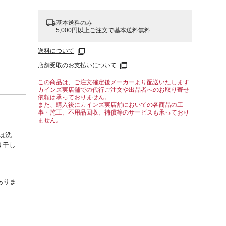
基本送料のみ
5,000円以上ご注文で基本送料無料
送料について
店舗受取のお支払いについて
この商品は、ご注文確定後メーカーより配送いたします
カインズ実店舗での代行ご注文や出品者へのお取り寄せ
依頼は承っておりません。
また、購入後にカインズ実店舗においての各商品の工
事・施工、不用品回収、補償等のサービスも承っており
ません。
は洗
り干し
ありま