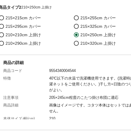
商品タイプ2
210×250cm 上掛け
215×215cm カバー
215×255cm カバー
215×295cm カバー
215×325cm カバー
210×210cm 上掛け
210×250cm 上掛け
210×290cm 上掛け
210×320cm 上掛け
商品の詳細
商品コード
9554340004544
特徴
40℃以下の水温で洗濯機使用できます。(洗濯時
濯ネットをご使用ください。)干し方=日陰のつ
がよい。
注意事項
205×245cm程度のこたつ掛け布団に適応
商品詳細
画像はイメージです。コタツ本体はセットでは
せん。
本体サイズ-幅(cm)
210
本体サイズ-奥行(cm)
250