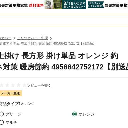
つカバー
こたつカバー・中掛
節電アイテム 省エネ対策 暖房節約 4956642752172【別送品】
上掛け 長方形 掛け単品 オレンジ 約
対策 暖房節約 4956642752172【別
レビューを書く
メーカー直送
商品タイプ1
オレンジ
グリーン
オレンジ
マルチ