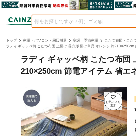
トップ
家電・パソコン・周辺機器
空調・季節家電
こたつ布団・こた
ラディ ギャッベ柄 こたつ布団 上掛け 長方形 掛け単品 オレンジ 約210×250cm 
ラディ ギャッベ柄 こたつ布団 
210×250cm 節電アイテム 省エネ