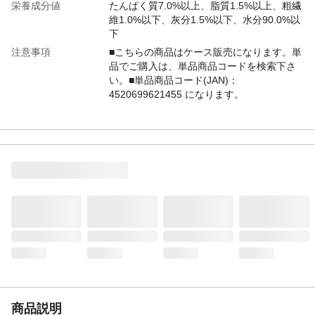
栄養成分値
たんぱく質7.0%以上、脂質1.5%以上、粗繊
維1.0%以下、灰分1.5%以下、水分90.0%以
下
注意事項
■こちらの商品はケース販売になります。単
品でご購入は、単品商品コードを検索下さ
い。■単品商品コード(JAN)：
4520699621455 になります。
商品コード / 型番
3481431060
関連キーワード
ウェットフード, 犬, 国産
商品説明