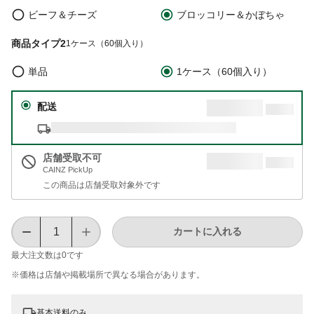
ビーフ＆チーズ
ブロッコリー＆かぼちゃ
商品タイプ2
1ケース（60個入り）
単品
1ケース（60個入り）
配送
店舗受取不可
CAINZ PickUp
この商品は店舗受取対象外です
カートに入れる
最大注文数は
0
です
※価格は​店舗や​掲載場所で​異なる​場合が​あります。
基本送料のみ